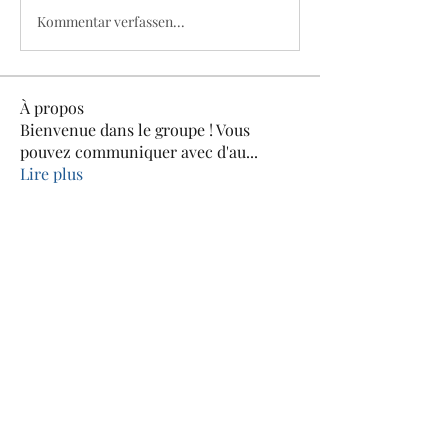
Kommentar verfassen...
À propos
Bienvenue dans le groupe ! Vous
pouvez communiquer avec d'au
...
Lire plus
membres
Jean-louis Rouhart
S'abonner
Martine Galler
S'abonner
rogerclairette18
S'abonner
rogerclairette18
Atharva Inamke07
S'abonner
Atharva Inamke07
raymaekers.yvan
S'abonner
raymaekers.yvan