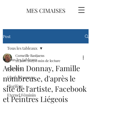
MES CIMAISES
Post
Tous les tableaux
Corneille Bastjaens
Tous les tableaux
22 janv. 2025
0 min de lecture
Adelin Donnay, Famille
Galeries
nombreuse, d'après le
Chefs-d'oeuvre
Florilège
site de l'artiste, Facebook
Eternel Féminin
et Peintres Liégeois