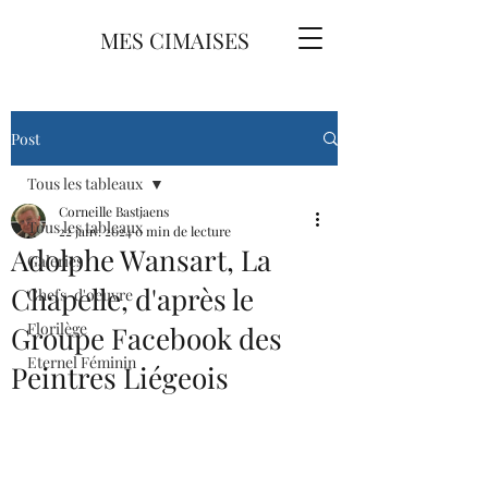
MES CIMAISES
Post
Tous les tableaux
Corneille Bastjaens
Tous les tableaux
22 janv. 2024
0 min de lecture
Adolphe Wansart, La
Galeries
Chapelle, d'après le
Chefs-d'oeuvre
Florilège
Groupe Facebook des
Eternel Féminin
Peintres Liégeois