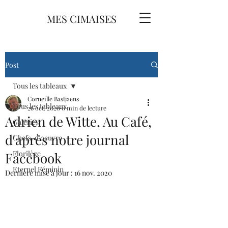
MES CIMAISES
Post
Tous les tableaux
Corneille Bastjaens
Tous les tableaux
26 oct. 2020
0 min de lecture
Adrien de Witte, Au Café,
Galeries
d'après notre journal
Chefs-d'oeuvre
Florilège
Facebook
Eternel Féminin
Dernière mise à jour :
16 nov. 2020