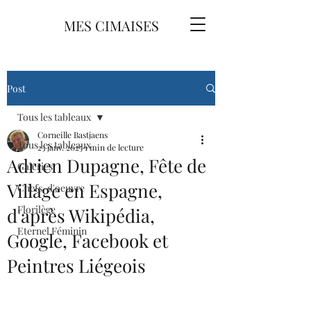
MES CIMAISES
Post
Tous les tableaux
Corneille Bastjaens
Tous les tableaux
23 janv. 2025
1 min de lecture
Adrien Dupagne, Fête de
Galeries
Village en Espagne,
Chefs-d'oeuvre
Florilège
d'après Wikipédia,
Eternel Féminin
Google, Facebook et
Peintres Liégeois