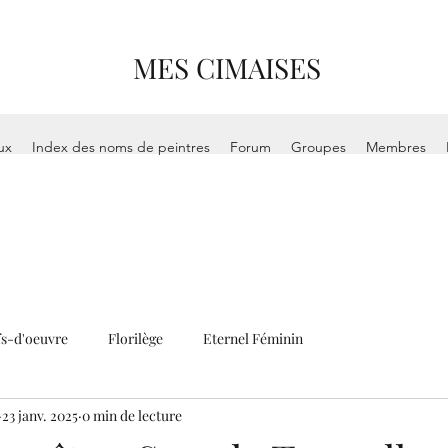
MES CIMAISES
ux
Index des noms de peintres
Forum
Groupes
Membres
s-d'oeuvre
Florilège
Eternel Féminin
23 janv. 2025
0 min de lecture