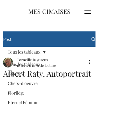
MES CIMAISES
Post
Tous les tableaux
Corneille Bastjaens
Tous les tableaux
12 févr.
0 min de lecture
Albert Raty, Autoportrait
Galeries
Chefs-d'oeuvre
Florilège
Eternel Féminin