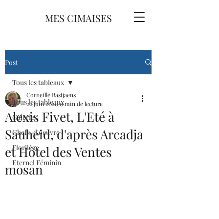
MES CIMAISES
Post
Tous les tableaux
Corneille Bastjaens
Tous les tableaux
22 juin 2020
0 min de lecture
Alexis Fivet, L'Eté à
Galeries
Sauheid, d'après Arcadja
Chefs-d'oeuvre
Florilège
et Hôtel des Ventes
Eternel Féminin
mosan