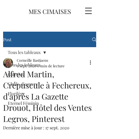
MES CIMAISES
Post
Tous les tableaux
Corneille Bastjaens
Tous les tableaux
6 sept. 2020
0 min de lecture
Alfred Martin,
Galeries
Crépuscule à Fechereux,
Chefs-d'oeuvre
Florilège
d'après La Gazette
Eternel Féminin
Drouot, Hôtel des Ventes
Legros, Pinterest
Dernière mise à jour :
17 sept. 2020