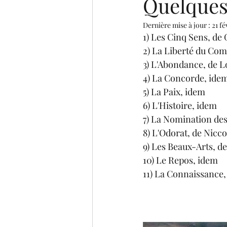
Quelques 
Dernière mise à jour :
21 fé
1) Les Cinq Sens, de
2) La Liberté du Co
3) L'Abondance, de L
4) La Concorde, ide
5) La Paix, idem
6) L'Histoire, idem 
7) La Nomination de
8) L'Odorat, de Nicc
9) Les Beaux-Arts, d
10) Le Repos, idem
11) La Connaissance,