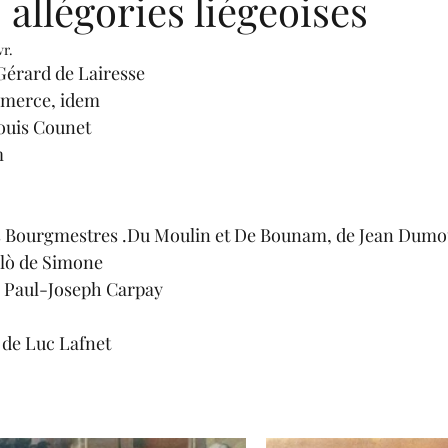
allégories liégeoises
vr.
 Gérard de Lairesse
mmerce, idem
ouis Counet
m
s Bourgmestres .Du Moulin et De Bounam, de Jean Dumo
olò de Simone
e Paul-Joseph Carpay
 de Luc Lafnet