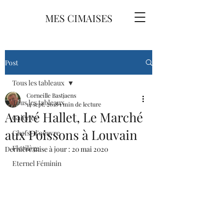
MES CIMAISES
Post
Tous les tableaux
Corneille Bastjaens
Tous les tableaux
14 sept. 2018
1 min de lecture
André Hallet, Le Marché
Galeries
aux Poissons à Louvain
Chefs-d'oeuvre
Florilège
Dernière mise à jour :
20 mai 2020
Eternel Féminin