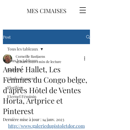
MES CIMAISES
Post
Tous les tableaux
Corneille Bastjaens
Tous les tableaux
14 mars 2020
1 min de lecture
André Hallet, Les
Galeries
Femmes du Congo belge,
Chefs-d'oeuvre
Florilège
d'après Hôtel de Ventes
Eternel Féminin
Horta, Artprice et
Pinterest
Dernière mise à jour :
14 janv. 2023
http://www.galeriedupistoletdor.com