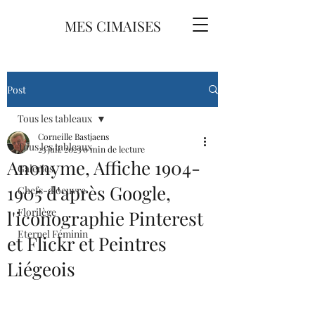
MES CIMAISES
Post
Tous les tableaux
Corneille Bastjaens
Tous les tableaux
23 juil. 2023
0 min de lecture
Anonyme, Affiche 1904-
Galeries
1905 d'après Google,
Chefs-d'oeuvre
Florilège
l'iconographie Pinterest
Eternel Féminin
et Flickr et Peintres
Liégeois