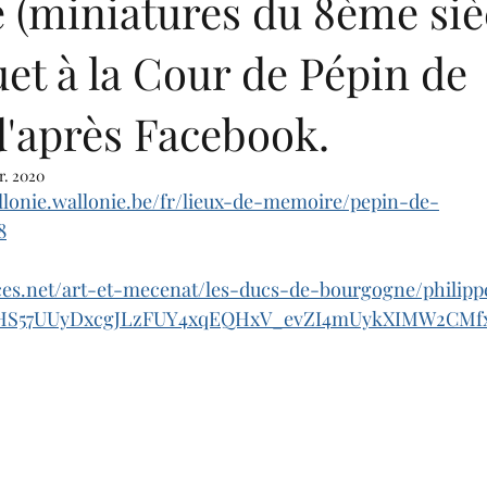
(miniatures du 8ème sièc
et à la Cour de Pépin de
d'après Facebook.
r. 2020
allonie.wallonie.be/fr/lieux-de-memoire/pepin-de-
8
es.net/art-et-mecenat/les-ducs-de-bourgogne/philipp
HS57UUyDxcgJLzFUY4xqEQHxV_evZI4mUykXIMW2CMf