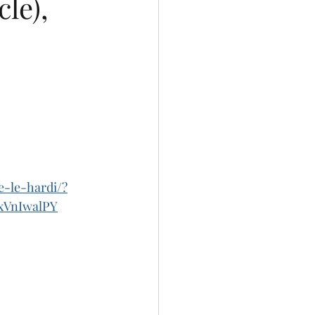
le),
e-le-hardi/?
xVnIwalPY