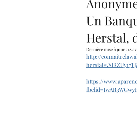
Anonyme 
Un Banqu
Herstal, 
Dernière mise à jour :
18 av
http://connaitrelaw
herstal#.XlRZUy17TJ
https://www.aparenc
fbclid=IwAR3WGwy