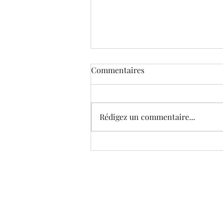
Commentaires
Rédigez un commentaire...
Le Musée virtuel de Corneille
(édition 2021) © Galeries et
sujets choisis