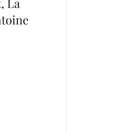
, La
ntoine