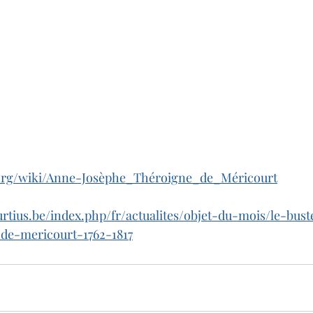
a.org/wiki/Anne-Josèphe_Théroigne_de_Méricourt
rtius.be/index.php/fr/actualites/objet-du-mois/le-bust
-de-mericourt-1762-1817