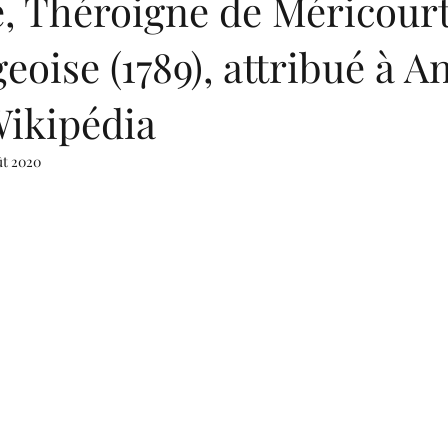
 Théroigne de Méricourt
geoise (1789), attribué à A
Wikipédia
ût 2020