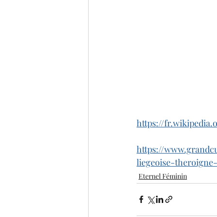
https://fr.wikipedi
https://www.grandcu
liegeoise-theroigne
Eternel Féminin