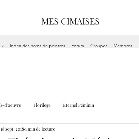
MES CIMAISES
ux
Index des noms de peintres
Forum
Groupes
Membres
s-d'oeuvre
Florilège
Eternel Féminin
18 sept. 2018
1 min de lecture