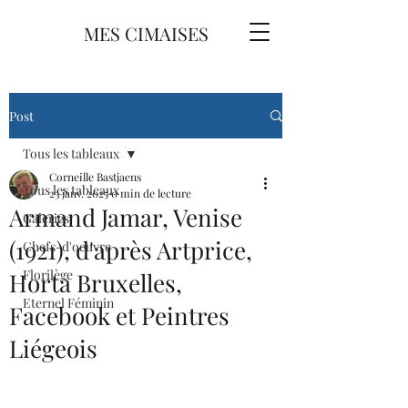
MES CIMAISES
Post
Tous les tableaux
Corneille Bastjaens
Tous les tableaux
23 janv. 2025
0 min de lecture
Armand Jamar, Venise
Galeries
(1921), d'après Artprice,
Chefs-d'oeuvre
Florilège
Horta Bruxelles,
Eternel Féminin
Facebook et Peintres
Liégeois