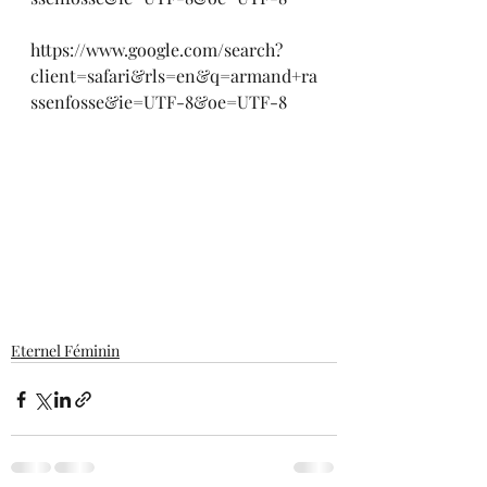
https://www.google.com/search?
client=safari&rls=en&q=armand+ra
ssenfosse&ie=UTF-8&oe=UTF-8
Eternel Féminin