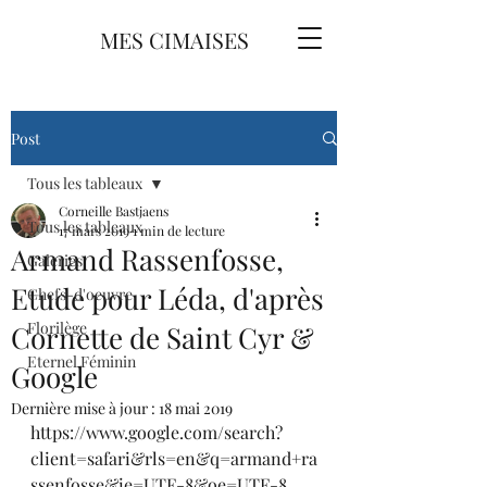
MES CIMAISES
Post
Tous les tableaux
Corneille Bastjaens
Tous les tableaux
17 mars 2019
1 min de lecture
Armand Rassenfosse,
Galeries
Etude pour Léda, d'après
Chefs-d'oeuvre
Florilège
Cornette de Saint Cyr &
Eternel Féminin
Google
Dernière mise à jour :
18 mai 2019
https://www.google.com/search?
client=safari&rls=en&q=armand+ra
ssenfosse&ie=UTF-8&oe=UTF-8