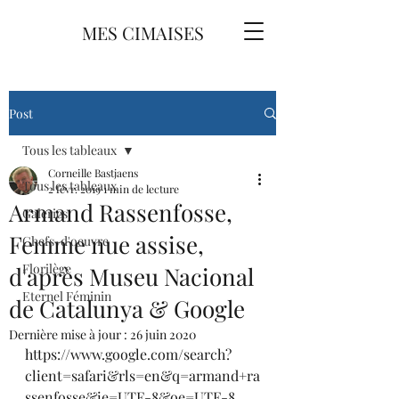
MES CIMAISES
Post
Tous les tableaux
Corneille Bastjaens
Tous les tableaux
2 févr. 2019
1 min de lecture
Armand Rassenfosse,
Galeries
Femme nue assise,
Chefs-d'oeuvre
Florilège
d'après Museu Nacional
Eternel Féminin
de Catalunya & Google
Dernière mise à jour :
26 juin 2020
https://www.google.com/search?
client=safari&rls=en&q=armand+ra
ssenfosse&ie=UTF-8&oe=UTF-8