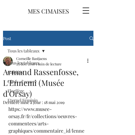
MES CIMAISES
Post
Tous les tableaux
Corneille Bastjaens
Tous les tableaux
25 déc. 2018
1 min de lecture
Armand Rassenfosse,
Galeries
L'Ennemi (Musée
Chefs-d'oeuvre
Florilège
d'Orsay)
Eternel Féminin
Dernière mise à jour :
18 mai 2019
https://www.musee-
orsay.fr/fr/collections/oeuvres-
commentees/arts-
graphiques/commentaire_id/lenne