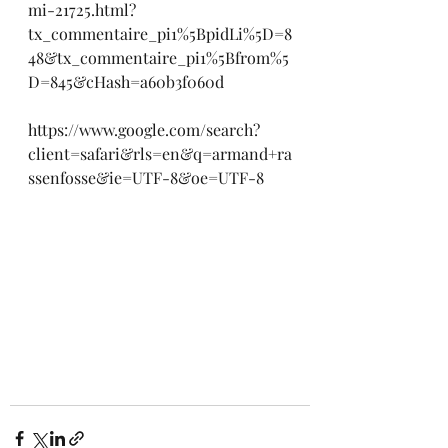
mi-21725.html?
tx_commentaire_pi1%5BpidLi%5D=8
48&tx_commentaire_pi1%5Bfrom%5
D=845&cHash=a60b3f060d
https://www.google.com/search?
client=safari&rls=en&q=armand+ra
ssenfosse&ie=UTF-8&oe=UTF-8