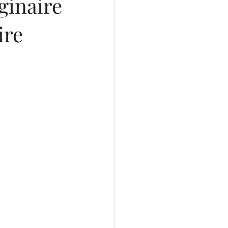
ginaire
ire