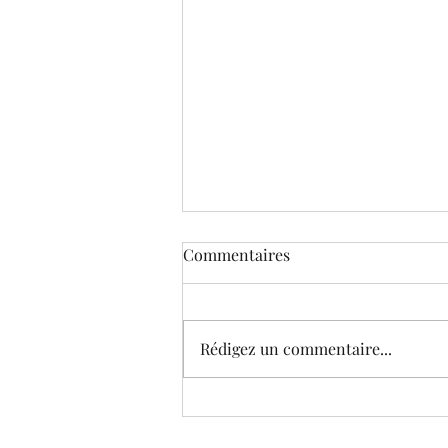
Commentaires
Rédigez un commentaire...
Le Musée virtuel de Corneille
(édition 2021) © Galeries et