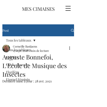
MES CIMAISES
Post
Tous les tableaux
Corneille Bastjaens
Tous les tableaux
13 sept. 2018
1 min de lecture
Auguste Bonnefoi,
Galeries
L'Ecole de Musique des
Chefs-d'oeuvre
Florilège
Insectes
Eternel Féminin
Dernière mise à jour :
28 avr. 2021