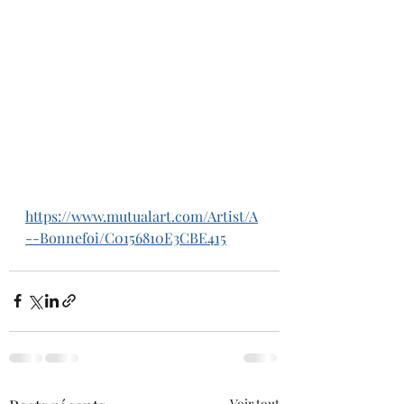
https://www.mutualart.com/Artist/A
--Bonnefoi/C0156810E3CBE415
Voir tout