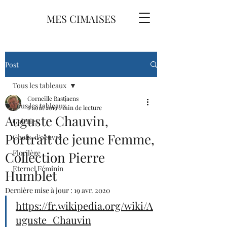
MES CIMAISES
Post
Tous les tableaux
Corneille Bastjaens
Tous les tableaux
8 août 2019
1 min de lecture
Auguste Chauvin,
Galeries
Portrait de jeune Femme,
Chefs-d'oeuvre
Florilège
Collection Pierre
Eternel Féminin
Humblet
Dernière mise à jour :
19 avr. 2020
https://fr.wikipedia.org/wiki/A
uguste_Chauvin