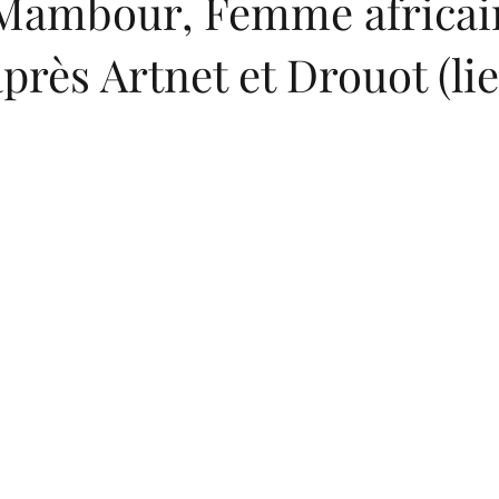
Mambour, Femme africai
'après Artnet et Drouot (li