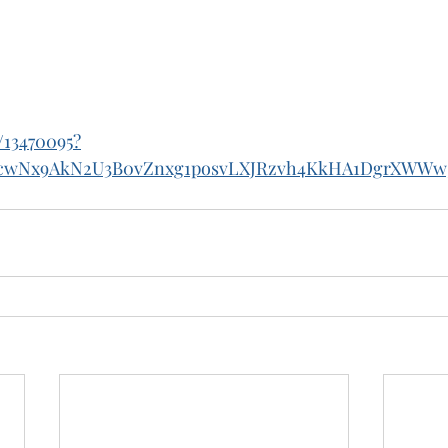
/13470095?
dcwNx9AkN2U3B0vZnxg1posvLXJRzvh4KkHA1DgrXWWw