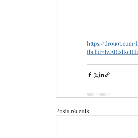
https://drouot.com/l
fbclid=IwAR2dKeR
Posts récents