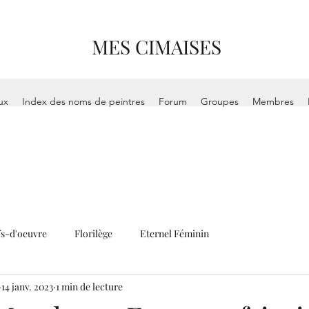
MES CIMAISES
ux
Index des noms de peintres
Forum
Groupes
Membres
s-d'oeuvre
Florilège
Eternel Féminin
14 janv. 2023
1 min de lecture