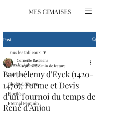
MES CIMAISES
Post
Tous les tableaux
Corneille Bastjaens
Tous les tableaux
22 sept. 2018
0 min de lecture
Barthélemy d'Eyck (1420-
Galeries
1470), Forme et Devis
Chefs-d'oeuvre
Florilège
d'un Tournoi du temps de
Eternel Féminin
René d'Anjou