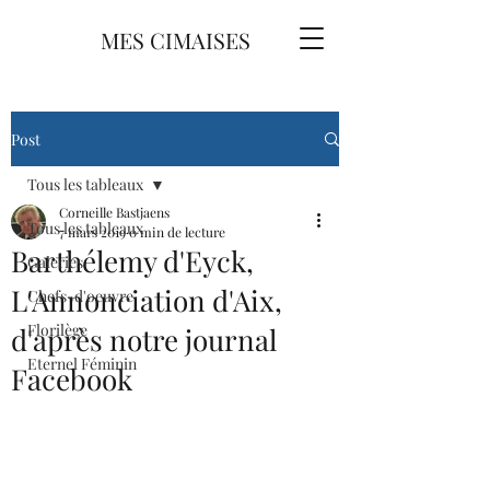
MES CIMAISES
Post
Tous les tableaux
Corneille Bastjaens
Tous les tableaux
7 mars 2019
0 min de lecture
Barthélemy d'Eyck,
Galeries
L'Annonciation d'Aix,
Chefs-d'oeuvre
Florilège
d'après notre journal
Eternel Féminin
Facebook