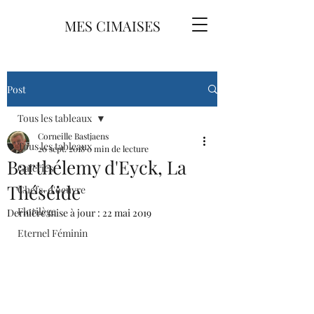
MES CIMAISES
Post
Tous les tableaux
Corneille Bastjaens
Tous les tableaux
20 sept. 2018
0 min de lecture
Barthélemy d'Eyck, La
Galeries
Théséide
Chefs-d'oeuvre
Florilège
Dernière mise à jour :
22 mai 2019
Eternel Féminin