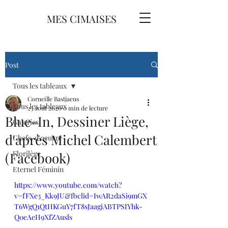
MES CIMAISES
Post
Tous les tableaux
Corneille Bastjaens
Tous les tableaux
23 août 2020
0 min de lecture
Blue-In, Dessiner Liège,
Galeries
d'après Michel Calembert
Chefs-d'oeuvre
Florilège
(Facebook)
Eternel Féminin
https://www.youtube.com/watch?
v=fFXe3_Kk9JU&fbclid=IwAR2daSi9mGX
T6WgQ1QtHKGuY7fT8sJaagjABTPSIYhk-
Q0eAeH9XfZAusls