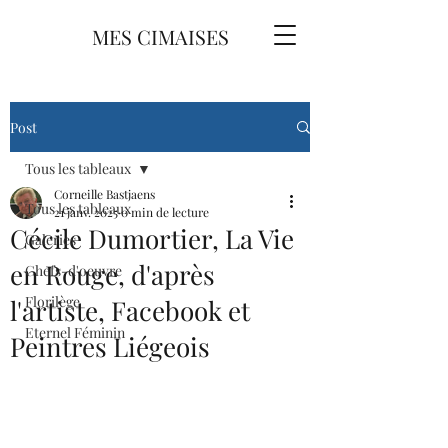
MES CIMAISES
Post
Tous les tableaux
Corneille Bastjaens
Tous les tableaux
21 janv. 2025
0 min de lecture
Cécile Dumortier, La Vie
Galeries
en Rouge, d'après
Chefs-d'oeuvre
Florilège
l'artiste, Facebook et
Eternel Féminin
Peintres Liégeois