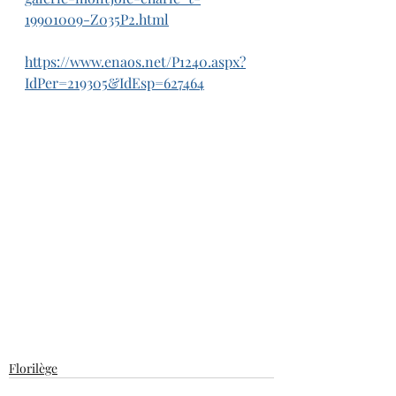
19901009-Z035P2.html
https://www.enaos.net/P1240.aspx?
IdPer=219305&IdEsp=627464
Florilège