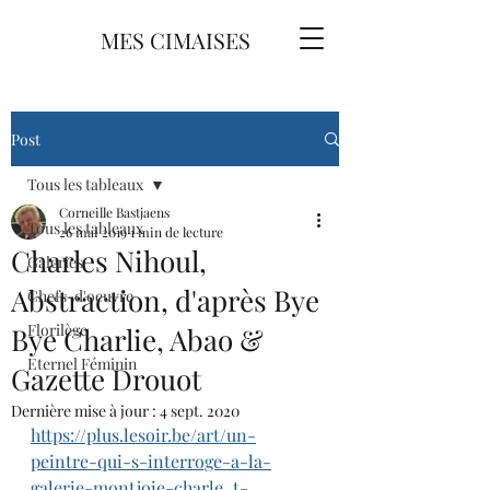
MES CIMAISES
Post
Tous les tableaux
Corneille Bastjaens
Tous les tableaux
26 mai 2019
1 min de lecture
Charles Nihoul,
Galeries
Abstraction, d'après Bye
Chefs-d'oeuvre
Florilège
Bye Charlie, Abao &
Eternel Féminin
Gazette Drouot
Dernière mise à jour :
4 sept. 2020
https://plus.lesoir.be/art/un-
peintre-qui-s-interroge-a-la-
galerie-montjoie-charle_t-