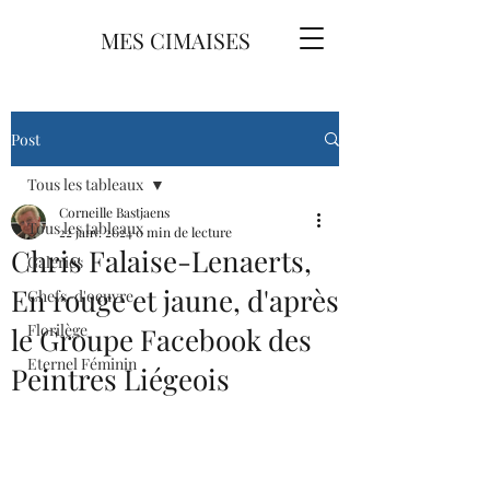
MES CIMAISES
Post
Tous les tableaux
Corneille Bastjaens
Tous les tableaux
22 janv. 2024
0 min de lecture
Chris Falaise-Lenaerts,
Galeries
En rouge et jaune, d'après
Chefs-d'oeuvre
Florilège
le Groupe Facebook des
Eternel Féminin
Peintres Liégeois