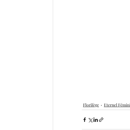
Florilège
Eternel Fémin