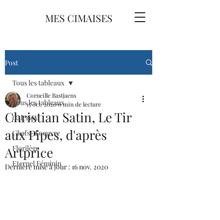
MES CIMAISES
Post
Tous les tableaux
Corneille Bastjaens
Tous les tableaux
15 oct. 2020
0 min de lecture
Christian Satin, Le Tir
Galeries
aux Pipes, d'après
Chefs-d'oeuvre
Florilège
Artprice
Eternel Féminin
Dernière mise à jour :
16 nov. 2020