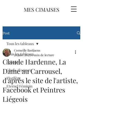
MES CIMAISES
Post
Tous les tableaux
Corneille Bastjaens
Tous les tableaux
21 janv. 2025
0 min de lecture
Claude Hardenne, La
Galeries
Dame au Carrousel,
Chefs-d'oeuvre
Florilège
d'après le site de l'artiste,
Eternel Féminin
Facebook et Peintres
Liégeois