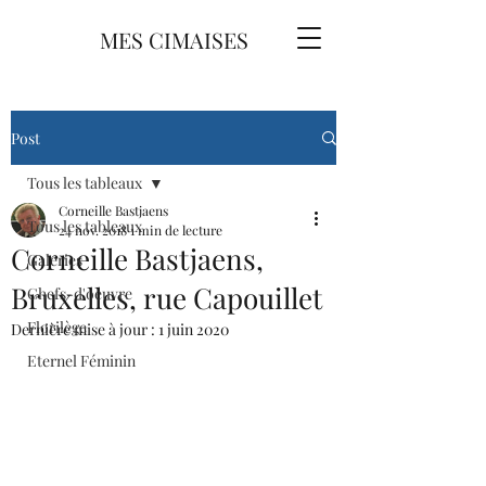
MES CIMAISES
Post
Tous les tableaux
Corneille Bastjaens
Tous les tableaux
24 nov. 2018
1 min de lecture
Corneille Bastjaens,
Galeries
Bruxelles, rue Capouillet
Chefs-d'oeuvre
Florilège
Dernière mise à jour :
1 juin 2020
Eternel Féminin