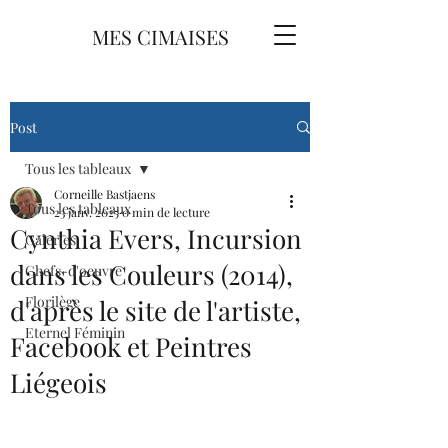
MES CIMAISES
Post
Tous les tableaux
Corneille Bastjaens
Tous les tableaux
23 janv. 2025
0 min de lecture
Cynthia Evers, Incursion
Galeries
dans les Couleurs (2014),
Chefs-d'oeuvre
Florilège
d'après le site de l'artiste,
Eternel Féminin
Facebook et Peintres
Liégeois