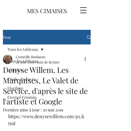
MES CIMAISES
Post
Tous les tableaux
Corneille Bastjaens
Tous les tableaux
26 mai 2019
1 min de lecture
Denyse Willem, Les
Galeries
Marquises, Le Valet de
Chefs-d'oeuvre
Florilège
Service, d'après le site de
Eternel Féminin
l'artiste et Google
Dernière mise à jour :
30 mai 2019
https://www.denysewillem.com/p2.h
tml