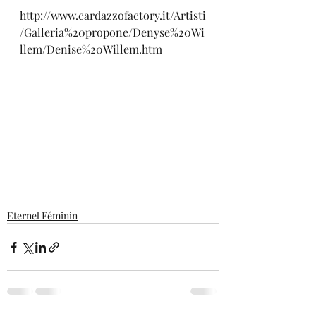
http://www.cardazzofactory.it/Artisti
/Galleria%20propone/Denyse%20Wi
llem/Denise%20Willem.htm
Eternel Féminin