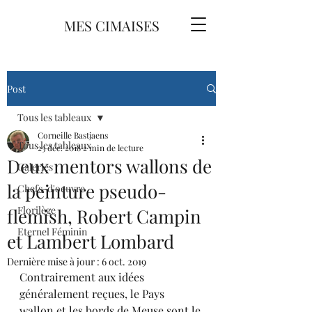
MES CIMAISES
Post
Tous les tableaux
Corneille Bastjaens
Tous les tableaux
23 déc. 2018
2 min de lecture
Deux mentors wallons de
Galeries
la peinture pseudo-
Chefs-d'oeuvre
Florilège
flemish, Robert Campin
Eternel Féminin
et Lambert Lombard
Dernière mise à jour :
6 oct. 2019
Contrairement aux idées 
généralement reçues, le Pays 
wallon et les bords de Meuse sont le 