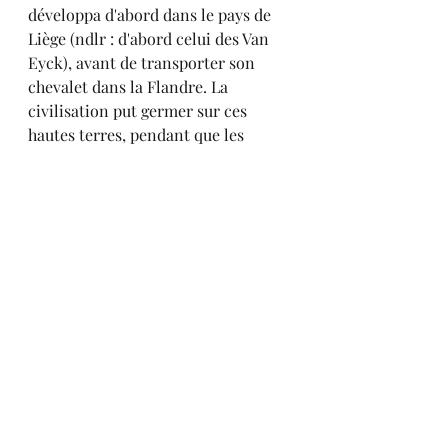
développa d'abord dans le pays de 
Liège (ndlr : d'abord celui des Van 
Eyck), avant de transporter son 
chevalet dans la Flandre. La 
civilisation put germer sur ces 
hautes terres, pendant que les 
tribus flamandes et bataves 
disputaient encore à l'Atlantique le 
sol même où elles étaient campées." 
(Alfred Michiels, Histoire de la 
Peinture flamande 1847, tome 2, 
pages 85 et 95).
Posts récents
Voir tout