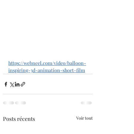
https://webneel.com/video/balloon-
inspiring-3d-animation-short-film
Posts récents
Voir tout