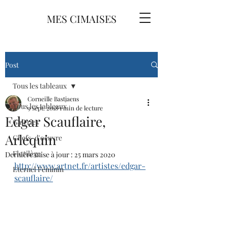
MES CIMAISES
Post
Tous les tableaux
Corneille Bastjaens
Tous les tableaux
9 sept. 2018
1 min de lecture
Edgar Scauflaire,
Galeries
Arlequin
Chefs-d'oeuvre
Florilège
Dernière mise à jour :
25 mars 2020
http://www.artnet.fr/artistes/edgar-
Eternel Féminin
scauflaire/