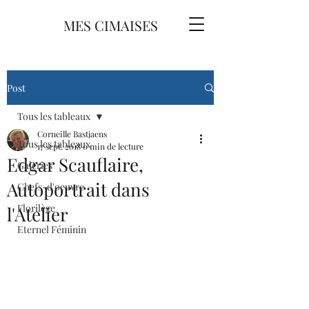
MES CIMAISES
Post
Tous les tableaux
Corneille Bastjaens
Tous les tableaux
17 sept. 2018
0 min de lecture
Edgar Scauflaire,
Galeries
Autoportrait dans
Chefs-d'oeuvre
Florilège
l'Atelier
Eternel Féminin