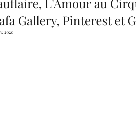
uflaire, L'Amour au Cirq
afa Gallery, Pinterest et 
ov. 2020