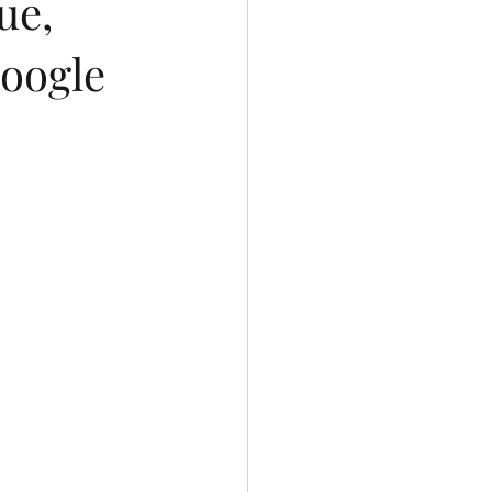
ue,
Google