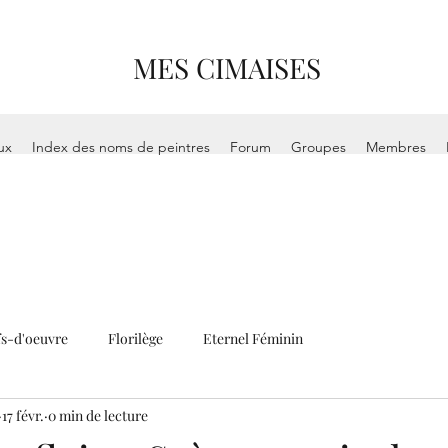
MES CIMAISES
ux
Index des noms de peintres
Forum
Groupes
Membres
s-d'oeuvre
Florilège
Eternel Féminin
17 févr.
0 min de lecture