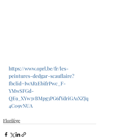
https://www.oprl.be/fr/les-
peintures-dedgar-scauflaire?
fbclid=IwAR1EbifrPwc_F-
YMwSFGd-
QE9_XYw3vBMpg3PG6fYdriGA1XZJq
4C09vNUA
Florilège