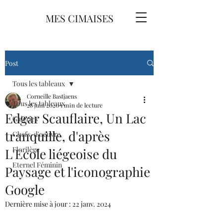
MES CIMAISES
Post
Tous les tableaux
Corneille Bastjaens
Tous les tableaux
28 juin 2020
1 min de lecture
Edgar Scauflaire, Un Lac
Galeries
tranquille, d'après
Chefs-d'oeuvre
Florilège
L'Ecole liégeoise du
Eternel Féminin
Paysage et l'iconographie
Google
Dernière mise à jour :
22 janv. 2024