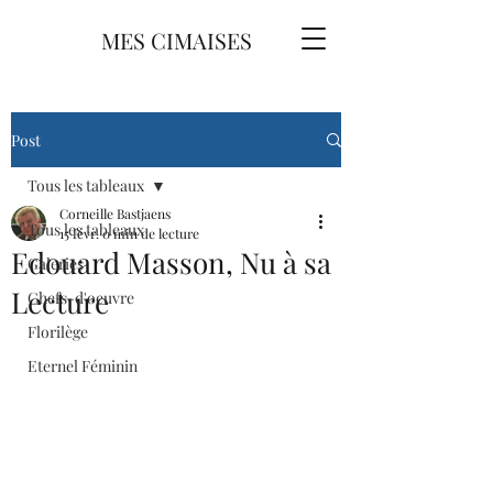
MES CIMAISES
Post
Tous les tableaux
Corneille Bastjaens
Tous les tableaux
15 févr.
0 min de lecture
Edouard Masson, Nu à sa
Galeries
Lecture
Chefs-d'oeuvre
Florilège
Eternel Féminin