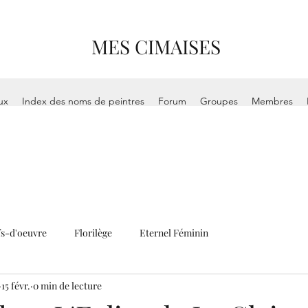
MES CIMAISES
ux
Index des noms de peintres
Forum
Groupes
Membres
s-d'oeuvre
Florilège
Eternel Féminin
15 févr.
0 min de lecture