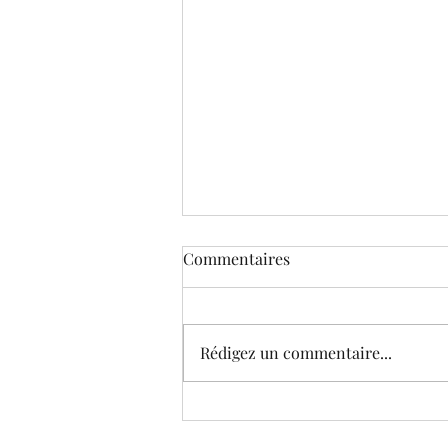
Commentaires
Rédigez un commentaire...
Le Musée virtuel de Corneille
(édition 2021) © Galeries et