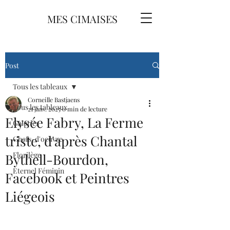
MES CIMAISES
Post
Tous les tableaux
Corneille Bastjaens
Tous les tableaux
21 janv. 2025
0 min de lecture
Elysée Fabry, La Ferme
Galeries
triste, d'après Chantal
Chefs-d'oeuvre
Florilège
Bythell-Bourdon,
Eternel Féminin
Facebook et Peintres
Liégeois