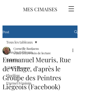
MES CIMAISES
Post
Tous les tableaux
Corneille Bastjaens
Tous les tableaux
11 juil. 2023
0 min de lecture
Emmanuel Meuris, Rue
Galeries
de Village, d'après le
Chefs-d'oeuvre
Florilège
Groupe des Peintres
Eternel Féminin
Liégeois (Facebook)