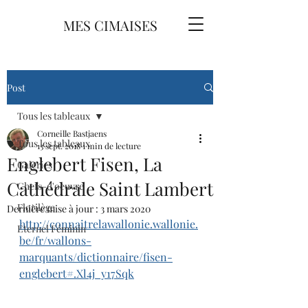
MES CIMAISES
Post
Tous les tableaux
Corneille Bastjaens
Tous les tableaux
13 sept. 2018
1 min de lecture
Englebert Fisen, La
Galeries
Cathédrale Saint Lambert
Chefs-d'oeuvre
Florilège
Dernière mise à jour :
3 mars 2020
http://connaitrelawallonie.wallonie.
Eternel Féminin
be/fr/wallons-
marquants/dictionnaire/fisen-
englebert#.Xl4j_y17Sqk