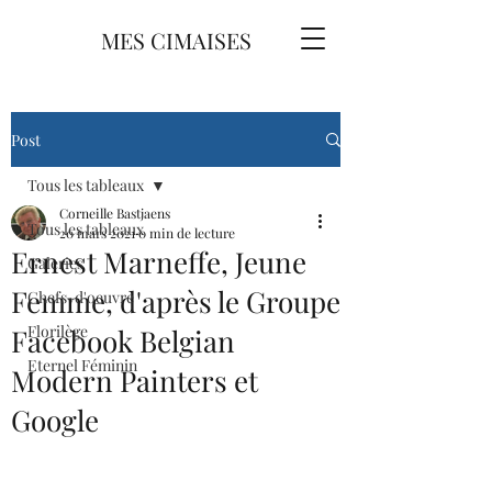
MES CIMAISES
Post
Tous les tableaux
Corneille Bastjaens
Tous les tableaux
20 mars 2021
0 min de lecture
Ernest Marneffe, Jeune
Galeries
Femme, d'après le Groupe
Chefs-d'oeuvre
Florilège
Facebook Belgian
Eternel Féminin
Modern Painters et
Google