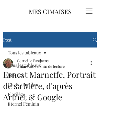
MES CIMAISES
Post
Tous les tableaux
Corneille Bastjaens
Tous les tableaux
4 mars 2019
0 min de lecture
Ernest Marneffe, Portrait
Galeries
de sa Mère, d'après
Chefs-d'oeuvre
Florilège
Artnet & Google
Eternel Féminin