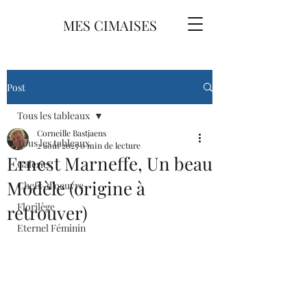
MES CIMAISES
Post
Tous les tableaux
Corneille Bastjaens
Tous les tableaux
2 août 2025
0 min de lecture
Ernest Marneffe, Un beau
Galeries
Modèle (origine à
Chefs-d'oeuvre
Florilège
retrouver)
Eternel Féminin